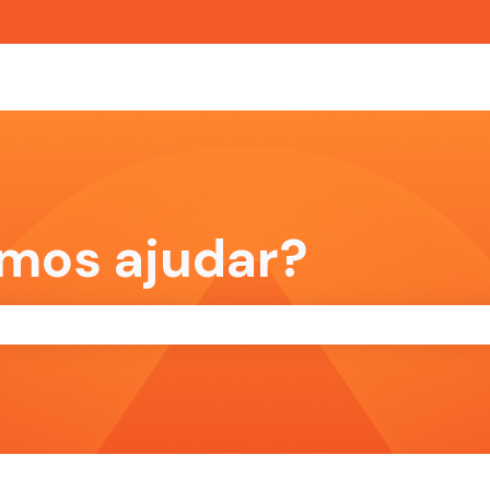
 para traduções
mos ajudar?
pesquisa está em branco.