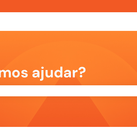
 para traduções
mos ajudar?
pesquisa está em branco.