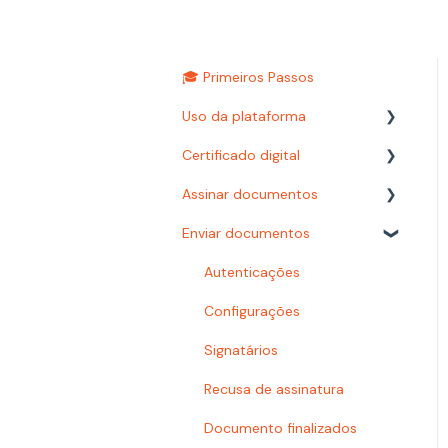
🎓 Primeiros Passos
Uso da plataforma
Certificado digital
Relatórios
Assinar documentos
Configurações
Carimbo do tempo
Enviar documentos
Autenticações
Como assinar?
Prazos
Certificado digital
Autenticações
Busca
Documentoscopia
Configurações
Organização e pastas
Signatários
Baixar documentos
Recusa de assinatura
Acesso à plataforma
Documento finalizados