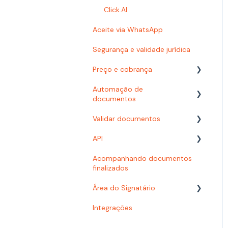
Problemas com e-mails
Click.AI
Aceite via WhatsApp
Usuários e Permissões
Segurança e validade jurídica
Preço e cobrança
Automação de
Planos
documentos
Consumo
Validar documentos
Modelos
Desenvolvedor
API
Fluxos com formulário
PDF/A
Acompanhando documentos
Fluxos com planilha
Biometria Facial
Assinatura presencial
finalizados
Configuração
Assinatura Automática
Área do Signatário
Signatários
Personalização
Integrações
Click.AI