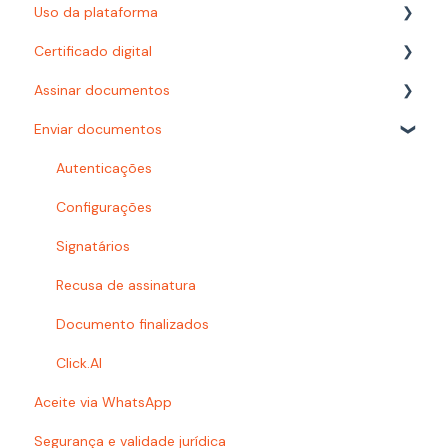
Uso da plataforma
Certificado digital
Relatórios
Assinar documentos
Configurações
Carimbo do tempo
Enviar documentos
Autenticações
Como assinar?
Prazos
Certificado digital
Autenticações
Busca
Documentoscopia
Configurações
Organização e pastas
Signatários
Baixar documentos
Recusa de assinatura
Acesso à plataforma
Documento finalizados
Problemas com e-mails
Click.AI
Aceite via WhatsApp
Usuários e Permissões
Segurança e validade jurídica