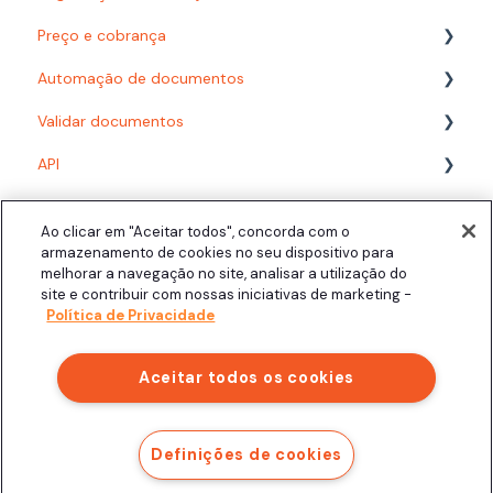
Preço e cobrança
Automação de documentos
Planos
Validar documentos
Consumo
Modelos
API
Desenvolvedor
Fluxos com formulário
PDF/A
Acompanhando documentos finalizados
Fluxos com planilha
Biometria Facial
Assinatura presencial
Ao clicar em "Aceitar todos", concorda com o
Área do Signatário
Configuração
Assinatura Automática
armazenamento de cookies no seu dispositivo para
melhorar a navegação no site, analisar a utilização do
Integrações
Signatários
Personalização
Click.AI
site e contribuir com nossas iniciativas de marketing -
Política de Privacidade
Aceitar todos os cookies
Copyright © 2025, Clicksign
Definições de cookies