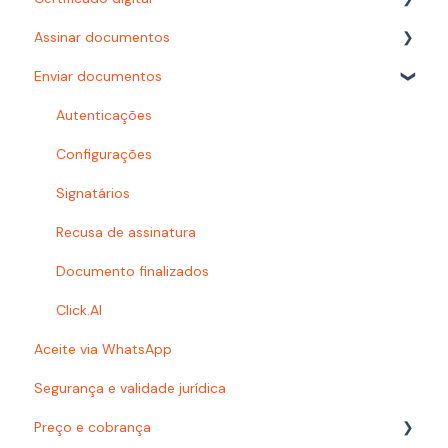
Assinar documentos
Configurações
Carimbo do tempo
Enviar documentos
Autenticações
Como assinar?
Prazos
Certificado digital
Autenticações
Busca
Documentoscopia
Configurações
Organização e pastas
Signatários
Baixar documentos
Recusa de assinatura
Acesso à plataforma
Documento finalizados
Problemas com e-mails
Click.AI
Aceite via WhatsApp
Usuários e Permissões
Segurança e validade jurídica
Preço e cobrança