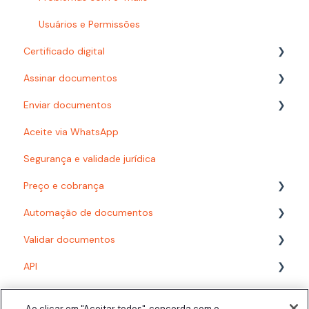
Usuários e Permissões
Certificado digital
Assinar documentos
Carimbo do tempo
Enviar documentos
Como assinar?
Aceite via WhatsApp
Certificado digital
Autenticações
Segurança e validade jurídica
Documentoscopia
Configurações
Preço e cobrança
Signatários
Automação de documentos
Recusa de assinatura
Planos
Validar documentos
Documento finalizados
Consumo
Modelos
API
Click.AI
Desenvolvedor
Fluxos com formulário
PDF/A
Acompanhando documentos finalizados
Fluxos com planilha
Biometria Facial
Assinatura presencial
Ao clicar em "Aceitar todos", concorda com o