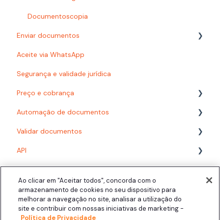
Busca
Documentoscopia
Enviar documentos
Organização e pastas
Aceite via WhatsApp
Baixar documentos
Autenticações
Segurança e validade jurídica
Acesso à plataforma
Configurações
Preço e cobrança
Problemas com e-mails
Signatários
Automação de documentos
Usuários e Permissões
Recusa de assinatura
Planos
Validar documentos
Documento finalizados
Consumo
Modelos
API
Click.AI
Desenvolvedor
Fluxos com formulário
PDF/A
Acompanhando documentos finalizados
Fluxos com planilha
Biometria Facial
Assinatura presencial
Ao clicar em "Aceitar todos", concorda com o
Área do Signatário
Configuração
Assinatura Automática
armazenamento de cookies no seu dispositivo para
melhorar a navegação no site, analisar a utilização do
Integrações
Signatários
Personalização
Click.AI
site e contribuir com nossas iniciativas de marketing -
Política de Privacidade