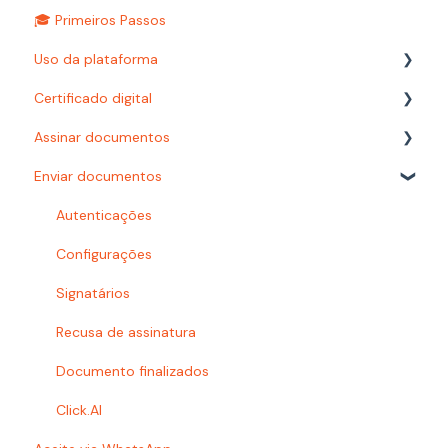
🎓 Primeiros Passos
Uso da plataforma
Certificado digital
Relatórios
Assinar documentos
Configurações
Carimbo do tempo
Enviar documentos
Autenticações
Como assinar?
Prazos
Certificado digital
Autenticações
Busca
Documentoscopia
Configurações
Organização e pastas
Signatários
Baixar documentos
Recusa de assinatura
Acesso à plataforma
Documento finalizados
Problemas com e-mails
Click.AI