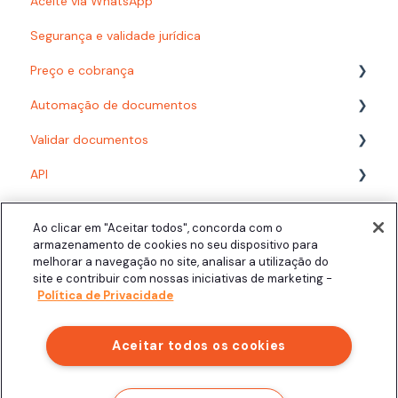
Aceite via WhatsApp
Usuários e Permissões
Segurança e validade jurídica
Preço e cobrança
Automação de documentos
Planos
Validar documentos
Consumo
Modelos
API
Desenvolvedor
Fluxos com formulário
PDF/A
Acompanhando documentos finalizados
Fluxos com planilha
Biometria Facial
Assinatura presencial
Ao clicar em "Aceitar todos", concorda com o
Área do Signatário
Configuração
Assinatura Automática
armazenamento de cookies no seu dispositivo para
melhorar a navegação no site, analisar a utilização do
Integrações
Signatários
Personalização
Click.AI
site e contribuir com nossas iniciativas de marketing -
Política de Privacidade
Aceitar todos os cookies
Copyright © 2025, Clicksign