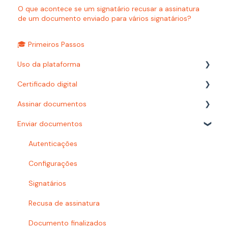
O que acontece se um signatário recusar a assinatura
de um documento enviado para vários signatários?
🎓 Primeiros Passos
Uso da plataforma
Certificado digital
Relatórios
Assinar documentos
Configurações
Carimbo do tempo
Enviar documentos
Autenticações
Como assinar?
Prazos
Certificado digital
Autenticações
Busca
Documentoscopia
Configurações
Organização e pastas
Signatários
Baixar documentos
Recusa de assinatura
Acesso à plataforma
Documento finalizados