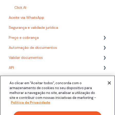
Problemas com e-mails
Click.AI
Aceite via WhatsApp
Usuários e Permissões
Segurança e validade jurídica
Preço e cobrança
Automação de documentos
Planos
Validar documentos
Consumo
Modelos
API
Desenvolvedor
Fluxos com formulário
PDF/A
Acompanhando documentos finalizados
Fluxos com planilha
Biometria Facial
Assinatura presencial
Ao clicar em "Aceitar todos", concorda com o
Área do Signatário
Configuração
Assinatura Automática
armazenamento de cookies no seu dispositivo para
melhorar a navegação no site, analisar a utilização do
Integrações
Signatários
Personalização
Click.AI
site e contribuir com nossas iniciativas de marketing -
Política de Privacidade