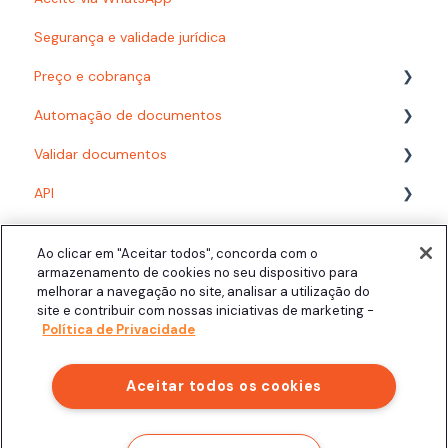
Segurança e validade jurídica
Preço e cobrança
Automação de documentos
Planos
Validar documentos
Consumo
Modelos
API
Desenvolvedor
Fluxos com formulário
PDF/A
Acompanhando documentos finalizados
Fluxos com planilha
Biometria Facial
Assinatura presencial
Ao clicar em "Aceitar todos", concorda com o
Área do Signatário
Configuração
Assinatura Automática
armazenamento de cookies no seu dispositivo para
melhorar a navegação no site, analisar a utilização do
Integrações
Signatários
Personalização
Click.AI
site e contribuir com nossas iniciativas de marketing -
Política de Privacidade
Aceitar todos os cookies
Copyright © 2025, Clicksign