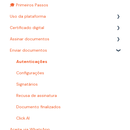
🎓 Primeiros Passos
Uso da plataforma
Certificado digital
Relatórios
Assinar documentos
Configurações
Carimbo do tempo
Enviar documentos
Autenticações
Como assinar?
Prazos
Certificado digital
Autenticações
Busca
Documentoscopia
Configurações
Organização e pastas
Signatários
Baixar documentos
Recusa de assinatura
Acesso à plataforma
Documento finalizados
Problemas com e-mails
Click.AI
Aceite via WhatsApp
Usuários e Permissões